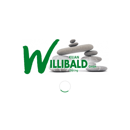
Baustoffen wie Kalksandsteinen, Kalk, Beton
oder Gipsplatten. Hierfür werden
Fertigungsanlagen überwacht und Proben
entnommen, die zur Qualitätssicherung später
im Betriebslabor analysiert werden. Die
Ausbildung zum Verfahrensmechaniker in der
Steine-Erden-Industrie wird in den
Fachrichtungen Baustoffe, Transportbeton,
Gipsplatten/Faserzement,
Kalksandstein/Porenbeton sowie vorgefertigte
Betonerzeugnisse angeboten.
Voraussetzungen?
Die meisten Auszubildenden verfügen über
einen Haupt- oder Realschulabschluss.
Und nach der Ausbildung?