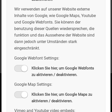
Baubeginn unseres Projekts „10 Mitarbeiter
Wohnungen am Kogelweg, Bad Tölz“
Wir verwenden auf unserer Website externe
Inhalte von Google, wie Google Maps, Youtube
Beide Kinder des Firmeninhabers sind nun
und Google Webfonts. Sie könenn der
nach fundierter Ausbildung ins
benutzung dieser Quellen wiedersprechen, die
Unternehmen eingetreten und sichern den
funktion und das Aussehene der Website sind
Fortbestand des Familienbetriebs in die
dann jedoch unter Umständen stark
nächste Generation.
eingeschränkt.
Google Webfont Settings:
Klicken Sie hier, um Google Webfonts
zu aktivieren / deaktivieren.
Google Map Settings:
Sie haben noch Fragen?
Klicken Sie hier, um Google Maps zu
aktivieren / deaktivieren.
Vimeo and Youtube video embeds: