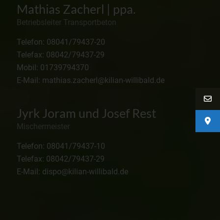
Mathias Zacherl | ppa.
Betriebsleiter Transportbeton
Telefon: 08041/79437-20
Telefax: 08042/79437-29
Mobil: 01739794370
E-Mail: mathias.zacherl@kilian-willibald.de
Jyrk Joram und Josef Rest
Mischermeister
Telefon: 08041/79437-10
Telefax: 08042/79437-29
E-Mail: dispo@kilian-willibald.de