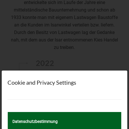
entwickelte sich im Laufe der Jahre eine
mittelständische Bauunternehmung und schon ab
1933 konnte man mit eigenem Lastwagen Baustoffe
an die Kunden im Isarwinkel verteilen bzw. liefern.
Durch den Besitz von Lastwagen lag der Gedanke
nah, mit dem aus der Isar entnommenen Kies Handel
zu treiben.
2022
Cookie and Privacy Settings
Inbetriebnahme einer
Leichtstoffabscheideanlage
Datenschutzbestimmung