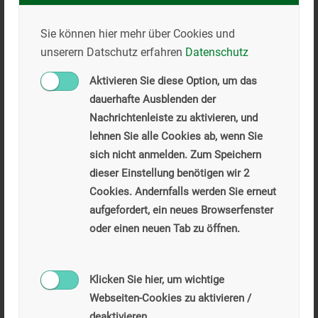
Sie können hier mehr über Cookies und
unserern Datschutz erfahren
Datenschutz
Aktivieren Sie diese Option, um das
dauerhafte Ausblenden der
Nachrichtenleiste zu aktivieren, und
lehnen Sie alle Cookies ab, wenn Sie
sich nicht anmelden. Zum Speichern
Inbetriebnahme einer
dieser Einstellung benötigen wir 2
Leichtstoffabscheideanlage als eigenen
Cookies. Andernfalls werden Sie erneut
Aufbereitungsteil im Kies- und
aufgefordert, ein neues Browserfenster
Schotterwerk.
oder einen neuen Tab zu öffnen.
Errichtung einer 24kWp PV
Eigenverbrauchsanlage am
Klicken Sie hier, um wichtige
Transportbetonwerk.
Webseiten-Cookies zu aktivieren /
deaktivieren.