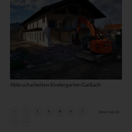
Abbrucharbeiten Kindergarten Gaißach
«
‹
3
4
5
6
7
Seite 5 von 22
›
»