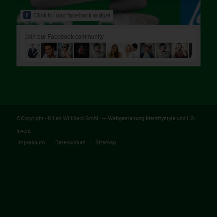
Click to load facebook widget
Join our Facebook community
©Copyright - Kilian Willibald GmbH ---
Webgestaltung Identitystyle
und
H2-
Invent
Impressum
Datenschutz
Sitemap