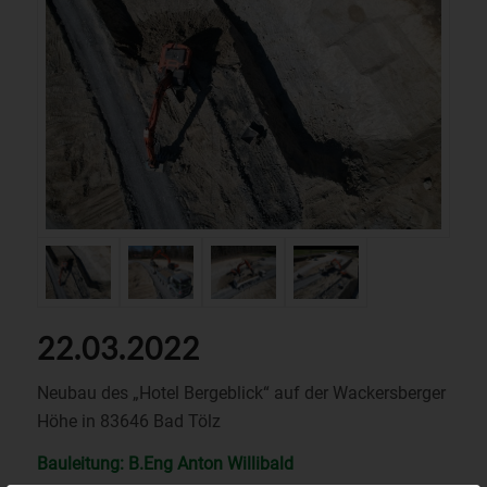
22.03.2022
Neubau des „Hotel Bergeblick“ auf der Wackersberger
Höhe in 83646 Bad Tölz
Bauleitung: B.Eng Anton Willibald