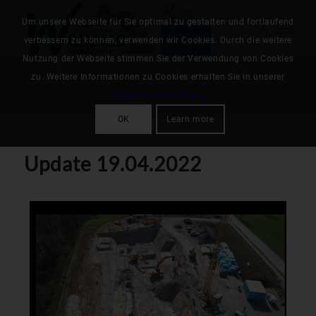
Um unsere Webseite für Sie optimal zu gestalten und fortlaufend
verbessern zu können, verwenden wir Cookies. Durch die weitere
Nutzung der Webseite stimmen Sie der Verwendung von Cookies
Neubau des „Hotel Bergeblick“
zu. Weitere Informationen zu Cookies erhalten Sie in unserer
Startseite
/
Neubau des „Hotel Bergeblick“
/
Allgemein
/
Datenschutzerklärung
Neubau des „Hotel Bergeblick“
OK
Learn more
Update 19.04.2022