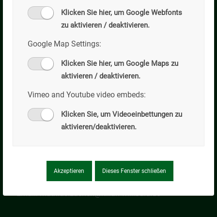
Klicken Sie hier, um Google Webfonts
zu aktivieren / deaktivieren.
Kilian Willibald GmbH
Google Map Settings:
Transportbeton
Klicken Sie hier, um Google Maps zu
Transportbeton – Betonpumpen – Dienstleistungen
aktivieren / deaktivieren.
Werksadresse (keine Korrespondenz)
Vimeo and Youtube video embeds:
Tölzer Straße 25
83674 Gaißach
Klicken Sie, um Videoeinbettungen zu
aktivieren/deaktivieren.
Tel: +49 (0)8041/79437-0
Fax: +49 (0)8041/79437-29
Mobil: +49 (0)173/ 9794370
Akzeptieren
Dieses Fenster schließen
Mathias Zacherl (Betriebsleiter)
Email:
mathias.zacherl@kilian-willibald.de