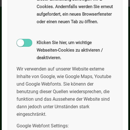
Cookies. Andernfalls werden Sie erneut
aufgefordert, ein neues Browserfenster
oder einen neuen Tab zu öffnen.
Kilian Willibald GmbH
Hauptverwaltung
Schlegldorf 75
Klicken Sie hier, um wichtige
83661 Lenggries
Webseiten-Cookies zu aktivieren /
deaktivieren.
Tel: +49 (0)8042/5055-0
Fax: +49 (0)8042/4466
Wir verwenden auf unserer Website externe
Email: info@kilian-willibald.de
Inhalte von Google, wie Google Maps, Youtube
und Google Webfonts. Sie könenn der
Öffnungszeiten
benutzung dieser Quellen wiedersprechen, die
funktion und das Aussehene der Website sind
Mo-Do: 07:00-17:00
dann jedoch unter Umständen stark
Fr: 07:00-15:00
eingeschränkt.
weitere Termine auf Anfrage
Google Webfont Settings: