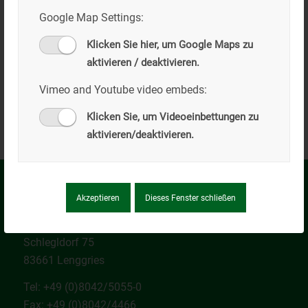
Wegebau zur Treppe am Kalvarienberg
Google Map Settings:
Klicken Sie hier, um Google Maps zu
aktivieren / deaktivieren.
Vimeo and Youtube video embeds:
Klicken Sie, um Videoeinbettungen zu
aktivieren/deaktivieren.
Kilian Willibald GmbH
Akzeptieren
Dieses Fenster schließen
Hauptverwaltung
Schlegldorf 75
83661 Lenggries
Tel: +49 (0)8042/5055-0
Fax: +49 (0)8042/4466