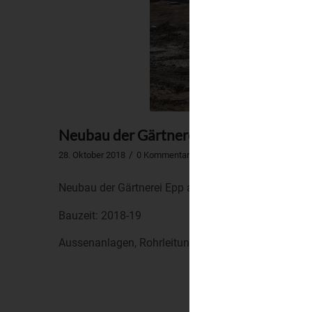
Neubau der Gärtnerei Epp an der B13, 
/
/
28. Oktober 2018
0 Kommentare
in
Abwassereinigung
,
Erdb
Neubau der Gärtnerei Epp an der B13, Reichersbeue
Bauzeit: 2018-19
Aussenanlagen, Rohrleitungen, Abwasserreinigung