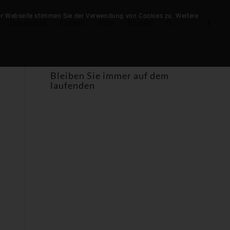
der Webseite stimmen Sie der Verwendung von Cookies zu. Weitere
Downloads
Karriere
Filme
Kontakt
Bleiben Sie immer auf dem
laufenden