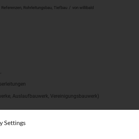
/
,
Referenzen
,
Rohrleitungsbau
,
Tiefbau
von
willibald
,
erleitungen
werke, Auslaufbauwerk, Vereinigungsbauwerk)
y Settings
sserabfluss