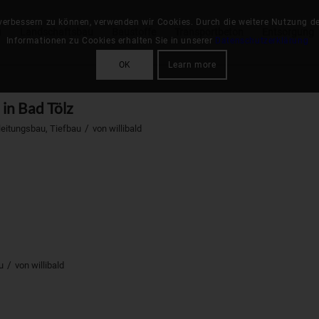
 verbessern zu können, verwenden wir Cookies. Durch die weitere Nutzung 
u
Landschaftsbau
Baustoffe
Transportbeton
Entsorgung
Informationen zu Cookies erhalten Sie in unserer
Datenschutzerklärung
OK
Learn more
in Bad Tölz
/
leitungsbau
,
Tiefbau
von
willibald
/
u
von
willibald