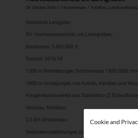
/
/
28. Oktober 2018
0 Kommentare
in
Erdbau
,
Landschaftsbau
Gemeinde Lenggries:
BV: Hochwasserschutz am Lahngraben,
Baukosten: 5.800.000,-€
Bauzeit: 2016-18
1500 m Rohrleitungen Durchmesser 1500-2600 mm
1000 m Umlegungen von Kabeln, Kanälen und Wass
4 Ingenieurbauwerke aus Stahlbeton (2 Einlaufbau
Holzbau, Stahlbau
2,3 km Straßenbau
Cookie and Privac
Geländemodellierungen zum großräumigen Hochwa