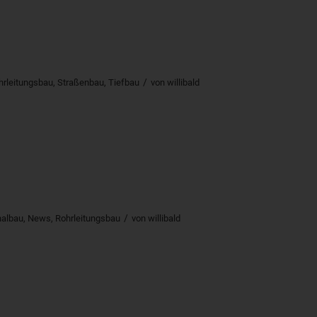
/
hrleitungsbau
,
Straßenbau
,
Tiefbau
von
willibald
/
albau
,
News
,
Rohrleitungsbau
von
willibald