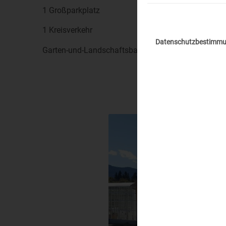
1 Großparkplatz
1 Kreisverkehr
Datenschutzbestimm
Garten-und-Landschaftsbau