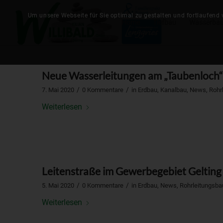
Um unsere Webseite für Sie optimal zu gestalten und fortlaufend
Home
Tiefbau
Wasserba
Neue Wasserleitungen am „Taubenloch“ 
/
/
7. Mai 2020
0 Kommentare
in
Erdbau
,
Kanalbau
,
News
,
Rohr
Weiterlesen
Leitenstraße im Gewerbegebiet Gelting
/
/
5. Mai 2020
0 Kommentare
in
Erdbau
,
News
,
Rohrleitungsba
Weiterlesen