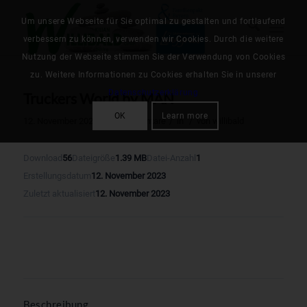
Um unsere Webseite für Sie optimal zu gestalten und fortlaufend
verbessern zu können, verwenden wir Cookies. Durch die weitere
Nutzung der Webseite stimmen Sie der Verwendung von Cookies
zu. Weitere Informationen zu Cookies erhalten Sie in unserer
Datenschutzerklärung
Truckers World by MAN
OK
Learn more
/
/
/
12. November 2023
0 Kommentare
in
von
willibald
Download
56
Dateigröße
1.39 MB
Datei-Anzahl
1
Erstellungsdatum
12. November 2023
Zuletzt aktualisiert
12. November 2023
Download
Beschreibung