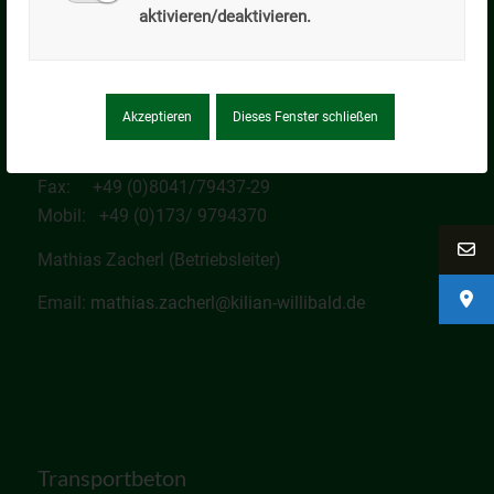
aktivieren/deaktivieren.
Transportbeton – Betonpumpen – Dienstleistungen
Werksadresse (keine Korrespondenz)
Tölzer Straße 25
83674 Gaißach
Akzeptieren
Dieses Fenster schließen
Tel: +49 (0)8041/79437-0
Fax: +49 (0)8041/79437-29
Mobil: +49 (0)173/ 9794370
Mathias Zacherl (Betriebsleiter)
Email:
mathias.zacherl@kilian-willibald.de
Transportbeton