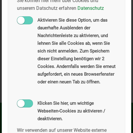
Sie können hier mehr über Cookies und
unserern Datschutz erfahren
Datenschutz
Aktivieren Sie diese Option, um das
dauerhafte Ausblenden der
Nachrichtenleiste zu aktivieren, und
lehnen Sie alle Cookies ab, wenn Sie
sich nicht anmelden. Zum Speichern
Wenn Sie die im Kontaktformular eingegebenen Daten durch
dieser Einstellung benötigen wir 2
Klick auf den nachfolgenden Button übersenden, erklären Sie
sich damit einverstanden, dass wir Ihre Angaben für die
Cookies. Andernfalls werden Sie erneut
Beantwortung Ihrer Anfrage bzw. Kontaktaufnahme
verwenden. Eine Weitergabe an Dritte findet grundsätzlich
aufgefordert, ein neues Browserfenster
nicht statt, es sei denn geltende Datenschutzvorschriften
oder einen neuen Tab zu öffnen.
rechtfertigen eine Übertragung oder wir dazu gesetzlich
verpflichtet sind. Sie können Ihre erteilte Einwilligung
jederzeit mit Wirkung für die Zukunft widerrufen. Im Falle
des Widerrufs werden Ihre Daten umgehend gelöscht. Ihre
Daten werden ansonsten gelöscht, wenn wir Ihre Anfrage
Klicken Sie hier, um wichtige
bearbeitet haben oder der Zweck der Speicherung entfallen
Webseiten-Cookies zu aktivieren /
ist. Sie können sich jederzeit über die zu Ihrer Person
gespeicherten Daten informieren. Weitere Informationen
deaktivieren.
Kilian Willibald GmbH
zum Datenschutz finden Sie auch in der
Datenschutzerklärung dieser Webseite.
Privacy Policy
Wir verwenden auf unserer Website externe
Hauptverwaltung