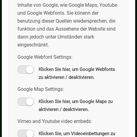
Inhalte von Google, wie Google Maps, Youtube
Schlegldorf 75
und Google Webfonts. Sie könenn der
83661 Lenggries
benutzung dieser Quellen wiedersprechen, die
Tel: +49 (0)8042/5055-0
funktion und das Aussehene der Website sind
Fax: +49 (0)8042/4466
dann jedoch unter Umständen stark
Email: info@kilian-willibald.de
eingeschränkt.
Google Webfont Settings:
Öffnungszeiten
Klicken Sie hier, um Google Webfonts
Mo-Do: 07:00-17:00
zu aktivieren / deaktivieren.
Fr: 07:00-15:00
weitere Termine auf Anfrage
Google Map Settings:
Klicken Sie hier, um Google Maps zu
aktivieren / deaktivieren.
Kilian Willibald GmbH
Vimeo and Youtube video embeds:
Transportbeton
Klicken Sie, um Videoeinbettungen zu