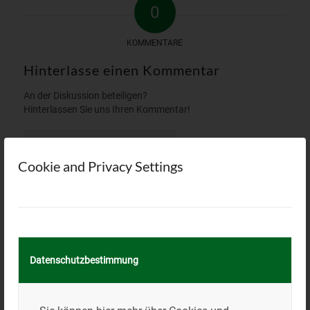
0
KOMMENTARE
Hinterlasse einen Kommentar
An der Diskussion beteiligen?
Hinterlassen Sie uns Ihren Kommentar!
*
Name
Cookie and Privacy Settings
*
E-Mail-Adresse
Website
Datenschutzbestimmung
Name, E-Mail-Adresse und Website in diesem Browser für
meinen nächsten Kommentar speichern.