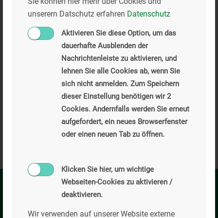
Sie können hier mehr über Cookies und
unserern Datschutz erfahren
Datenschutz
Aktivieren Sie diese Option, um das
dauerhafte Ausblenden der
Nachrichtenleiste zu aktivieren, und
lehnen Sie alle Cookies ab, wenn Sie
sich nicht anmelden. Zum Speichern
Wenn Sie die im Kontaktformular eingegebenen Daten durch
dieser Einstellung benötigen wir 2
Klick auf den nachfolgenden Button übersenden, erklären Sie
sich damit einverstanden, dass wir Ihre Angaben für die
Cookies. Andernfalls werden Sie erneut
Beantwortung Ihrer Anfrage bzw. Kontaktaufnahme
verwenden. Eine Weitergabe an Dritte findet grundsätzlich
aufgefordert, ein neues Browserfenster
nicht statt, es sei denn geltende Datenschutzvorschriften
oder einen neuen Tab zu öffnen.
rechtfertigen eine Übertragung oder wir dazu gesetzlich
verpflichtet sind. Sie können Ihre erteilte Einwilligung
jederzeit mit Wirkung für die Zukunft widerrufen. Im Falle
des Widerrufs werden Ihre Daten umgehend gelöscht. Ihre
Daten werden ansonsten gelöscht, wenn wir Ihre Anfrage
Klicken Sie hier, um wichtige
bearbeitet haben oder der Zweck der Speicherung entfallen
Webseiten-Cookies zu aktivieren /
ist. Sie können sich jederzeit über die zu Ihrer Person
gespeicherten Daten informieren. Weitere Informationen
deaktivieren.
Kilian Willibald GmbH
zum Datenschutz finden Sie auch in der
Datenschutzerklärung dieser Webseite.
Privacy Policy
Wir verwenden auf unserer Website externe
Hauptverwaltung