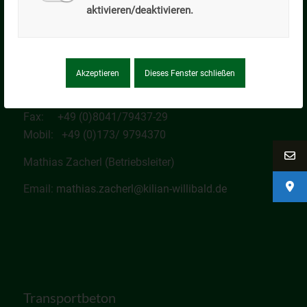
aktivieren/deaktivieren.
Transportbeton – Betonpumpen – Dienstleistungen
Werksadresse (keine Korrespondenz)
Tölzer Straße 25
83674 Gaißach
Akzeptieren
Dieses Fenster schließen
Tel: +49 (0)8041/79437-0
Fax: +49 (0)8041/79437-29
Mobil: +49 (0)173/ 9794370
Mathias Zacherl (Betriebsleiter)
Email:
mathias.zacherl@kilian-willibald.de
Transportbeton