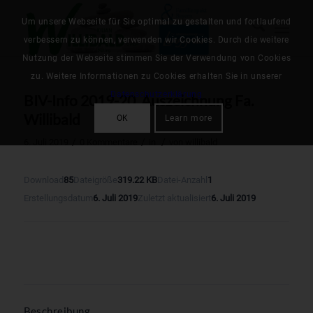
Um unsere Webseite für Sie optimal zu gestalten und fortlaufend
verbessern zu können, verwenden wir Cookies. Durch die weitere
Nutzung der Webseite stimmen Sie der Verwendung von Cookies
zu. Weitere Informationen zu Cookies erhalten Sie in unserer
Datenschutzerklärung
BIV-Info 2019-20_Auszeichnung Fa.
Willibald
OK
Learn more
/
/
/
6. Juli 2019
0 Kommentare
in
von
willibald
Download
85
Dateigröße
319.22 KB
Datei-Anzahl
1
Erstellungsdatum
6. Juli 2019
Zuletzt aktualisiert
6. Juli 2019
Download
Beschreibung