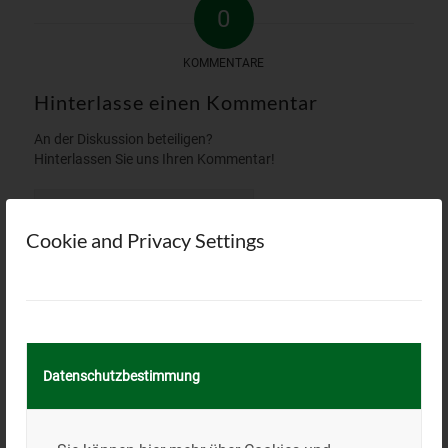
0
KOMMENTARE
Hinterlasse einen Kommentar
An der Diskussion beteiligen?
Hinterlassen Sie uns Ihren Kommentar!
*
Name
Cookie and Privacy Settings
*
E-Mail-Adresse
Website
Datenschutzbestimmung
Name, E-Mail-Adresse und Website in diesem Browser für
meinen nächsten Kommentar speichern.