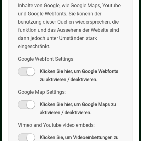
Inhalte von Google, wie Google Maps, Youtube
Schlegldorf 75
und Google Webfonts. Sie könenn der
83661 Lenggries
benutzung dieser Quellen wiedersprechen, die
Tel: +49 (0)8042/5055-0
funktion und das Aussehene der Website sind
Fax: +49 (0)8042/4466
dann jedoch unter Umständen stark
Email: info@kilian-willibald.de
eingeschränkt.
Google Webfont Settings:
Öffnungszeiten
Klicken Sie hier, um Google Webfonts
Mo-Do: 07:00-17:00
zu aktivieren / deaktivieren.
Fr: 07:00-15:00
weitere Termine auf Anfrage
Google Map Settings:
Klicken Sie hier, um Google Maps zu
aktivieren / deaktivieren.
Kilian Willibald GmbH
Vimeo and Youtube video embeds:
Transportbeton
Klicken Sie, um Videoeinbettungen zu