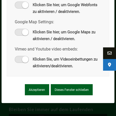
Transportbeton
Klicken Sie hier, um Google Webfonts
zu aktivieren / deaktivieren.
Lieferzeiten
Google Map Settings:
Mo-Do: 07:00–17:00 Uhr
Freitag 07:00-14:00 Uhr
Klicken Sie hier, um Google Maps zu
aktivieren / deaktivieren.
Lieferungen außerhalb dieser Zeiten nur auf Anfrage!
Vimeo and Youtube video embeds:
Von 15.November bis 31.März keine verbindlichen
Öffnungszeiten!
Klicken Sie, um Videoeinbettungen zu
aktivieren/deaktivieren.
In der Zeit vom 23.Dezember bis 6.Januar ist unser
Betrieb geschlossen.
Akzeptieren
Dieses Fenster schließen
Bleiben Sie immer auf dem Laufenden