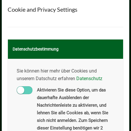
Hauptverwaltung
Cookie and Privacy Settings
Schlegldorf 75
83661 Lenggries
Tel: +49 (0)8042/5055-0
Fax: +49 (0)8042/4466
Email: info@kilian-willibald.de
Datenschutzbestimmung
Öffnungszeiten
Sie können hier mehr über Cookies und
Mo-Do: 07:00-17:00
unserern Datschutz erfahren
Datenschutz
Fr: 07:00-15:00
Aktivieren Sie diese Option, um das
weitere Termine auf Anfrage
dauerhafte Ausblenden der
Nachrichtenleiste zu aktivieren, und
lehnen Sie alle Cookies ab, wenn Sie
sich nicht anmelden. Zum Speichern
Kilian Willibald GmbH
dieser Einstellung benötigen wir 2