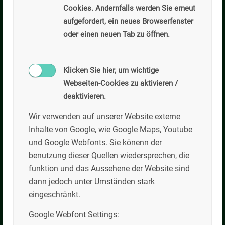
Cookies. Andernfalls werden Sie erneut
Transportbeton
aufgefordert, ein neues Browserfenster
Transportbeton – Betonpumpen – Dienstleistungen
oder einen neuen Tab zu öffnen.
Werksadresse (keine Korrespondenz)
Tölzer Straße 25
83674 Gaißach
Klicken Sie hier, um wichtige
Webseiten-Cookies zu aktivieren /
Tel: +49 (0)8041/79437-0
deaktivieren.
Fax: +49 (0)8041/79437-29
Mobil: +49 (0)173/ 9794370
Wir verwenden auf unserer Website externe
Inhalte von Google, wie Google Maps, Youtube
Mathias Zacherl (Betriebsleiter)
und Google Webfonts. Sie könenn der
Email:
mathias.zacherl@kilian-willibald.de
benutzung dieser Quellen wiedersprechen, die
funktion und das Aussehene der Website sind
dann jedoch unter Umständen stark
eingeschränkt.
Google Webfont Settings: